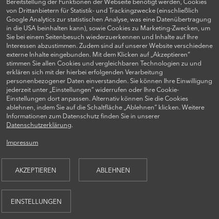
finden Sie auf der folgenden Website:
Bereitstellung der Funktionen der Webseite benötigt werden, Cookies
von Drittanbietern für Statistik- und Trackingzwecke (einschließlich
http://www.allaboutcookies.org
.
Google Analytics zur statistischen Analyse, was eine Datenübertragung
in die USA beinhalten kann), sowie Cookies zu Marketing-Zwecken, um
Sie bei einem Seitenbesuch wiederzuerkennen und Inhalte auf Ihre
a) Zweck und Rechtsgrundlage der Datenverarbeitung
Interessen abzustimmen. Zudem sind auf unserer Website verschiedene
externe Inhalte eingebunden. Mit dem Klicken auf „Akzeptieren“
stimmen Sie allen Cookies und vergleichbaren Technologien zu und
Die Verwendung von Cookies ist zum Teil für den Betrieb
erklären sich mit der hierbei erfolgenden Verarbeitung
personenbezogener Daten einverstanden. Sie können Ihre Einwilligung
unserer Website technisch erforderlich und daher ohne
jederzeit unter „Einstellungen“ widerrufen oder Ihre Cookie-
Einstellungen dort anpassen. Alternativ können Sie die Cookies
Einwilligung des Nutzers zulässig. Darüber hinaus können
ablehnen, indem Sie auf die Schaltfläche „Ablehnen“ klicken. Weitere
wir Cookies verwenden, um Ihnen spezielle Funktionen
Informationen zum Datenschutz finden Sie in unserer
Datenschutzerklärung
.
und Inhalte anzubieten sowie zu Analyse- und
Marketingzwecken. Dabei können auch Cookies von
Impressum
Drittanbietern (sogenannte Drittanbieter-Cookies) zum
Einsatz kommen. Wir verwenden solche technisch nicht
AKZEPTIEREN
ABLEHNEN
notwendigen Cookies nur mit Ihrer Einwilligung gemäß §
25 Abs. 1 Telekommunikations-Telemedien-Datenschutz-
EINSTELLUNGEN
Gesetz (TDDDG) und, sofern zutreffend, Art. 6 Abs. 1 lit. a